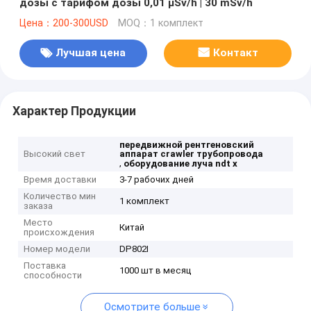
дозы с тарифом дозы 0,01 µSv/h | 30 mSv/h
Цена：200-300USD
MOQ：1 комплект
Лучшая цена
Контакт
Характер Продукции
передвижной рентгеновский
Высокий свет
аппарат crawler трубопровода
,
оборудование луча ndt x
Время доставки
3-7 рабочих дней
Количество мин
1 комплект
заказа
Место
Китай
происхождения
Номер модели
DP802I
Поставка
1000 шт в месяц
способности
Осмотрите больше