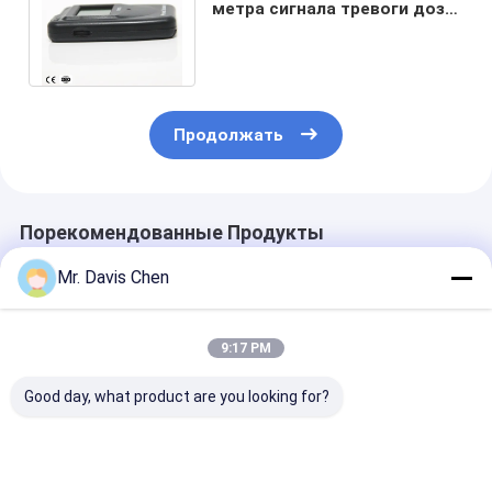
метра сигнала тревоги дозы
с тарифом дозы 0,01 µSv/h |
30 mSv/h
Продолжать
Порекомендованные Продукты
Mr. Davis Chen
9:17 PM
Good day, what product are you looking for?
Система ползущего
Applicable Pipe Inner
HUATEC Appli
рентгеновского
Diameter Φ400-1100
Pipe Inner Dia
контроля с
mm X-ray Pipeline
Φ170-380mm