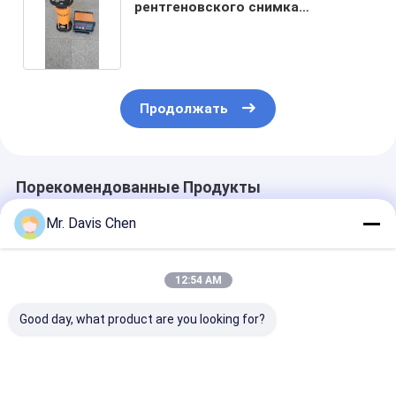
рентгеновского снимка
направленного излучения
портативный с керамической
пробкой рентгеновского снимка
160kv
Продолжать
Порекомендованные Продукты
Mr. Davis Chen
12:54 AM
Good day, what product are you looking for?
Рентгеновский
Проявитель и
Рентгеновска
трубопроводный
фиксаж для
трубопровод
прохожий
промышленных
машина для