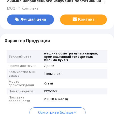
снимка направленного излучения портативный с
керамической пробкой рентгеновского снимка
MOQ：1 комплект
160kv
Лучшая цена
Контакт
Характер Продукции
,
машина осмотра луча x сварки
Высокий свет
промышленный телезритель
фильма луча x
Время доставки
7 дней
Количество мин
1 комплект
заказа
Место
Китай
происхождения
Номер модели
XXG-1605
Поставка
200 ПК в месяц
способности
Осмотрите больше