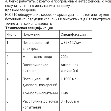
4. Легко работать, с кратким программным интерфейсом, с м
получить отчет о испытаниях напрямую.
Краткое введение
HLC210 обнаружение коррозии арматуры является инструмент
бетонной конструкции.хранения и выпуска и т.д.Это инструме
точно и легко использовать
Техническая спецификация
Число
Положения
Спецификации
1
Потенциальный
Φ37X127 мм
электрод
2
Масса электрода
200 г
3
Электрическое
Алкальная
питание
ячейка X 6
4
Потенциальный
± 1000 мв
диапазон измерений
5
Точность испытаний
1 мв
6
Расстояние до точки
0 - 1000 мм
испытания