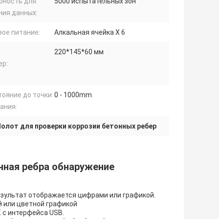
бность для
5000 испытательных зон
ния данных:
вое питание:
Алкальная ячейка X 6
220*145*60 мм
ер:
тояние до точки
0 - 1000mm
ания:
олот для проверки коррозии бетонных ребер
нная ребра обнаружение
езультат отображается цифрами или графикой.
й или цветной графикой
 с интерфейса USB.