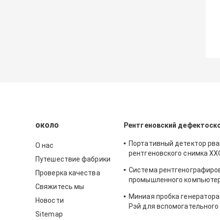
около
Рентгеновский дефектоск
Портативный детектор рв
О нас
рентгеновского снимка XX
Путешествие фабрики
осмотра сварки с анти- -
Система рентгенографиро
Проверка качества
промышленного компьюте
Свяжитесь мы
телезрителя фильма рентг
Миниая пробка генератора 
снимка в реальном масшт
Новости
Рэй для вспомогательного
времени
Sitemap
оборудования детектора 