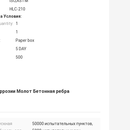
ISO,ASTM
HLC-210
а Условия:
antity:
1
1
:
Paper box
5 DAY
500
ррозии Молот Бетонная ребра
ускная
50000 испытательных пунктов,