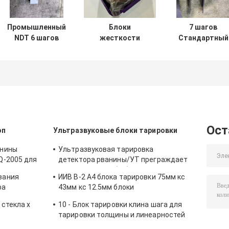
Промышленный
Блоки
7 шагов
NDT 6 шагов
жесткости
Стандартный
калибровки
Бринелла HBW
блок калибров
толщины блока
Стандартные
ультразвуково
для калибровки
эталонные
толщины CS 2-
ультразвукового
блоки для
5-8-12-20-25 м
толщиномера
калибровки
для испытани
тестера
НДТ
твердости
Ост
оп
Ультразвуковые блоки тарировки
анины
Ультразвуковая тарировка
Q-2005 для
детектора рванины/УТ преграждает
 сжимающ
тип ДИН ИИВ В1 (А2) 54-120 БС2704
вания
ИИВ В-2 А4 блока тарировки 75мм кс
ра
43мм кс 12.5мм блоки
еновского
ультразвукового/ультразвукового
стекла x
10 - Блок тарировки клина шага для
абе
теста
тарировки толщины и линеарностей
рванины