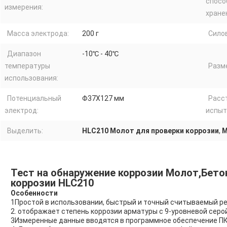
спосо
измерения:
хране
Масса электрода:
200 г
Сило
Диапазон
-10℃ - 40℃
температуры
Разм
использования:
Потенциальный
Φ37X127 мм
Расс
электрод:
испыт
Выделить:
HLC210 Молот для проверки коррозии
,
М
Тест на обнаружение коррозии Молот,Бето
коррозии HLC210
Особенности
1Простой в использовании, быстрый и точный считываемый р
2. отображает степень коррозии арматуры с 9-уровневой серо
3Измеренные данные вводятся в программное обеспечение ПК