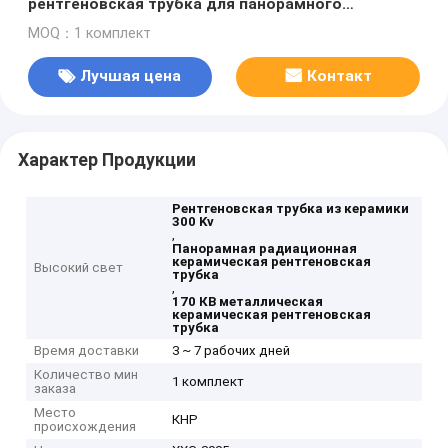
рентгеновская трубка для панорамного
излучения
MOQ：1 комплект
Лучшая цена
Контакт
Характер Продукции
Рентгеновская трубка из керамики
300 Kv
,
Панорамная радиационная
керамическая рентгеновская
Высокий свет
трубка
,
170 КВ металлическая
керамическая рентгеновская
трубка
Время доставки
3 ~ 7 рабочих дней
Количество мин
1 комплект
заказа
Место
КНР
происхождения