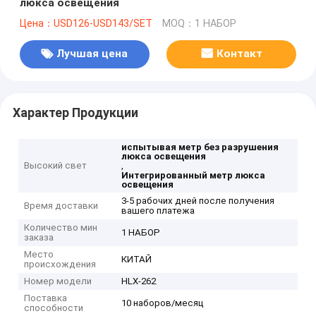
люкса освещения
Цена：USD126-USD143/SET
MOQ：1 НАБОР
Лучшая цена
Контакт
Характер Продукции
испытывая метр без разрушения
люкса освещения
Высокий свет
,
Интегрированный метр люкса
освещения
3-5 рабочих дней после получения
Время доставки
вашего платежа
Количество мин
1 НАБОР
заказа
Место
КИТАЙ
происхождения
Номер модели
HLX-262
Поставка
10 наборов/месяц
способности