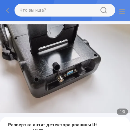
1
/
3
Развертка анти- детектора рванины Ut