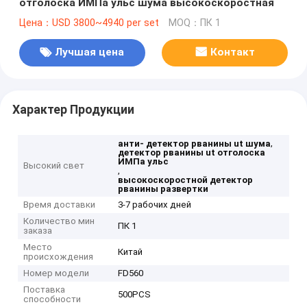
отголоска ИМПа ульс шума высокоскоростная
Цена：USD 3800~4940 per set
MOQ：ПК 1
Лучшая цена
Контакт
Характер Продукции
,
анти- детектор рванины ut шума
детектор рванины ut отголоска
ИМПа ульс
Высокий свет
,
высокоскоростной детектор
рванины развертки
Время доставки
3-7 рабочих дней
Количество мин
ПК 1
заказа
Место
Китай
происхождения
Номер модели
FD560
Поставка
500PCS
способности