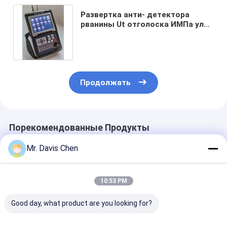
Развертка анти- детектора
рванины Ut отголоска ИМПа ульс
шума высокоскоростная
Продолжать
Порекомендованные Продукты
Mr. Davis Chen
10:53 PM
Good day, what product are you looking for?
Звук сварки
16/64 Эмиссионно-
FD600 Цифро