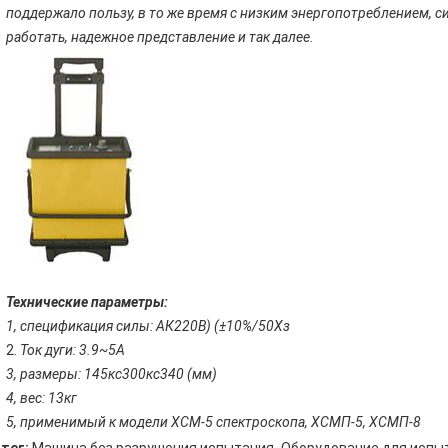
поддержало пользу, в то же время с низким энергопотреблением, си
работать, надежное представление и так далее.
Технические параметры:
1, спецификация силы: АК220В) (±10%/50Хз
2.
Ток дуги: 3.9~5А
3, размеры: 145кс300кс340 (мм)
4, вес: 13кг
5, применимый к модели ХСМ-5 спектроскопа, ХСМП-5, ХСМП-8
,
тег:
Машина без разрушения испытания
Оборудование для испы