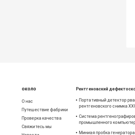
около
Рентгеновский дефектоск
Портативный детектор рв
О нас
рентгеновского снимка XX
Путешествие фабрики
осмотра сварки с анти- -
Система рентгенографиро
Проверка качества
промышленного компьюте
Свяжитесь мы
телезрителя фильма рентг
Миниая пробка генератора 
снимка в реальном масшт
Новости