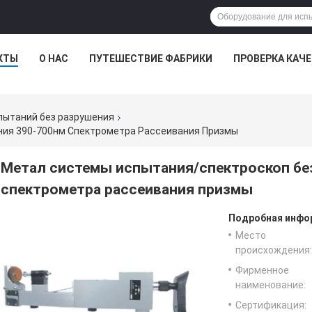
КТЫ
О НАС
ПУТЕШЕСТВИЕ ФАБРИКИ
ПРОВЕРКА КАЧ
пытаний без разрушения
ния 390-700нм Спектрометра Рассеивания Призмы
Метал системы испытания/спектроскоп бе
спектрометра рассеивания призмы
Подробная инфор
Место
происхождения:
Фирменное
наименование:
Сертификация: