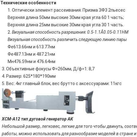
Технические особенности
1. Оптически элемент рассеивания: Призма ЗФ3 2пьесес
Верхняя длина 50мм высокие 30мм края угла 60 1 часть;
Верхняя длина 25мм высокие 30мм края угла 30 1 часть.
2.
Визуальная способность разрешения: 0.5-1.1Å0.05-0.11НМ
Визуальная способность различить следующую линию пары
Фе613.66нм и 613.77нм
Фе487.13нм и 487.21нм
Мн476.59нм и 476.64нм
3. Объективные фокусы Ф=260мм, Д/ф=1: 8,7
4. Размер: 625*180*190мм
5. Вес: 4кг главный блок, вес брутто с аксессуарами: 11кгс
ХСМ-А12 тип дуговой генератор АК
Небольшой размер, легковес, легкие для того чтобы двинуть, соот
работы, можно использовать для разнообразие моделей в стране и 