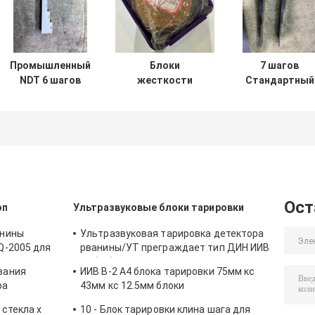
Промышленный
Блоки
7 шагов
NDT 6 шагов
жесткости
Стандартный
калибровки
Бринелла HBW
блок калибров
толщины блока
Стандартные
ультразвуково
для калибровки
эталонные
толщины CS 2-
ультразвукового
блоки для
5-8-12-20-25 м
толщиномера
калибровки
для испытани
тестера
НДТ
твердости
Ост
оп
Ультразвуковые блоки тарировки
анины
Ультразвуковая тарировка детектора
Q-2005 для
рванины/УТ преграждает тип ДИН ИИВ
 сжимающ
В1 (А2) 54-120 БС2704
вания
ИИВ В-2 А4 блока тарировки 75мм кс
ра
43мм кс 12.5мм блоки
еновского
ультразвукового/ультразвукового
стекла x
10 - Блок тарировки клина шага для
абе времени
теста