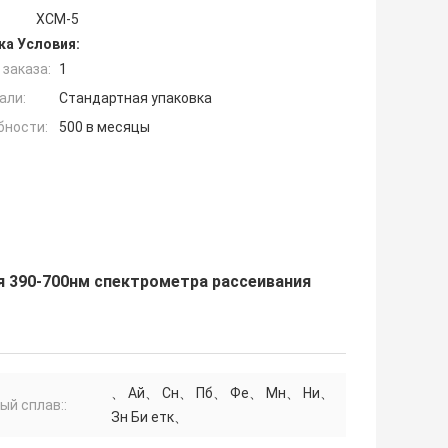
ХСМ-5
ка Условия:
заказа:
1
али:
Стандартная упаковка
бности:
500 в месяцы
 390-700нм спектрометра рассеивания
、 Ай、 Сн、 Пб、 Фе、 Мн、 Ни、
ый сплав::
Зн Би етк、