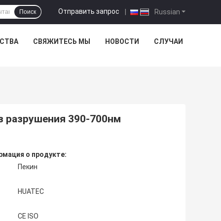
Отправить запрос
|
Russian
Поиск
ЕСТВА
СВЯЖИТЕСЬ МЫ
НОВОСТИ
СЛУЧАИ
з разрушения 390-700нм
мация о продукте:
Пекин
HUATEC
CE ISO