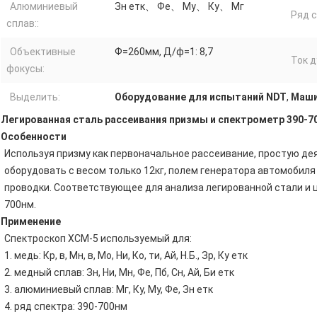
Алюминиевый
Зн етк、 Фе、 Му、 Ку、 Мг
Ряд с
сплав::
Объективные
Ф=260мм, Д/ф=1: 8,7
Ток д
фокусы:
Выделить:
Оборудование для испытаний NDT
,
Маши
Легированная сталь рассеивания призмы и спектрометр 390-
Особенности
Используя призму как первоначальное рассеивание, простую дея
оборудовать с весом только 12кг, полем генератора автомобил
проводки. Соответствующее для анализа легированной стали и 
700нм.
Применение
Спектроскоп ХСМ-5 используемый для:
1. медь: Кр, в, Мн, в, Мо, Ни, Ко, ти, Ай, Н.Б., Зр, Ку етк
2. медный сплав: Зн, Ни, Мн, Фе, Пб, Сн, Ай, Би етк
3. алюминиевый сплав: Мг, Ку, Му, Фе, Зн етк
4. ряд спектра: 390-700нм