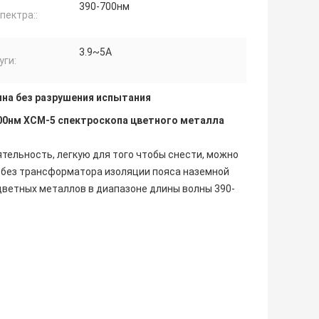
390-700нм
пектра::
3.9~5А
уги:
на без разрушения испытания
700нм ХСМ-5 спектроскопа цветного металла
тельность, легкую для того чтобы снести, можно
я без трансформатора изоляции пояса наземной
цветных металлов в диапазоне длины волны 390-