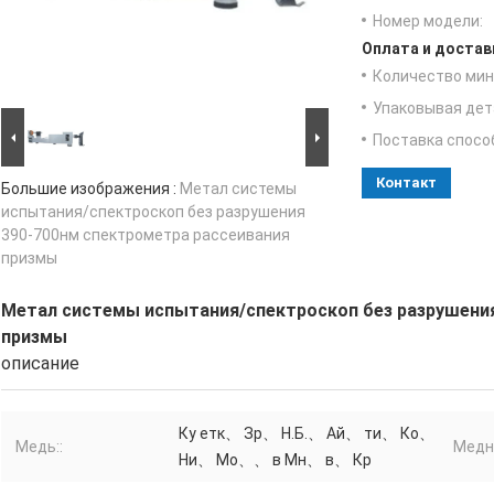
Номер модели:
Оплата и достав
Количество мин 
Упаковывая дет
Поставка спосо
Контакт
Большие изображения :
Метал системы
испытания/спектроскоп без разрушения
390-700нм спектрометра рассеивания
призмы
Метал системы испытания/спектроскоп без разрушения
призмы
описание
Ку етк、 Зр、 Н.Б.、 Ай、 ти、 Ко、
Медь::
Медн
Ни、 Мо、、 в Мн、 в、 Кр