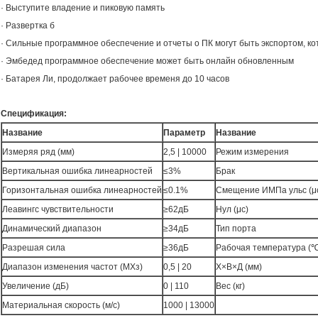
· Выступите владение и пиковую память
· Развертка б
· Сильные программное обеспечение и отчеты о ПК могут быть экспортом, к
· Эмбедед программное обеспечение может быть онлайн обновленным
· Батарея Ли, продолжает рабочее временя до 10 часов
Спецификация:
Название
Параметр
Название
Измеряя ряд (мм)
2,5 | 10000
Режим измерения
Вертикальная ошибка линеарностей
≤3%
Брак
Горизонтальная ошибка линеарностей
≤0.1%
Смещение ИМПа ульс (μ
Леавингс чувствительности
≥62дБ
Нул (μс)
Динамический диапазон
≥34дБ
Тип порта
Разрешая сила
≥36дБ
Рабочая температура (℃
Диапазон изменения частот (МХз)
0,5 | 20
Х×В×Д (мм)
Увеличение (дБ)
0 | 110
Вес (кг)
Материальная скорость (м/с)
1000 | 13000