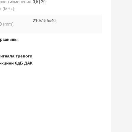
азон изменения
0,5 | 20
т (MHz):
210×156×40
D (mm):
 рванины
,
сигнала тревоги
нкцией 6дБ ДАК