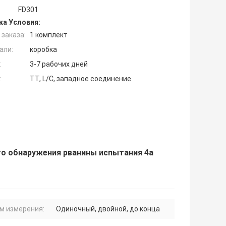
FD301
ка Условия:
заказа:
1 комплект
али:
коробка
:
3-7 рабочих дней
:
TT, L/C, западное соединение
о обнаружения рванины испытания 4а
м измерения:
Одиночный, двойной, до конца