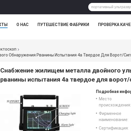
КТЫ
О НАС
ПУТЕШЕСТВИЕ ФАБРИКИ
ПРОВЕРКА КАЧ
ектоскоп
ого Обнаружения Рванины Испытания 4а Твердое Для Ворот/сиг
Снабжение жилищем металла двойного ул
рванины испытания 4а твердое для ворот/
Подробная инфор
Место
происхождения:
Фирменное
наименование:
Сертификация: