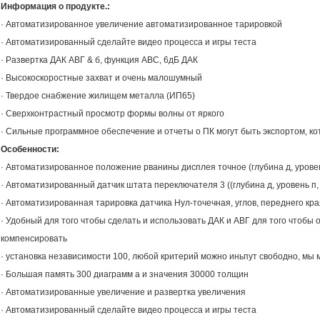
Информация о продукте.:
· Автоматизированное увеличение автоматизированное тарировкой
· Автоматизированный сделайте видео процесса и игры теста
· Развертка ДАК АВГ & б, функция АВС, 6дБ ДАК
· Высокоскоростные захват и очень малошумный
· Твердое снабжение жилищем металла (ИП65)
· Сверхконтрастный просмотр формы волны от яркого
· Сильные программное обеспечение и отчеты о ПК могут быть экспортом, 
Особенности:
· Автоматизированное положение рванины дисплея точное (глубина д, уровень
· Автоматизированный датчик штата переключателя 3 ((глубина д, уровень п,
· Автоматизированная тарировка датчика Нул-точечная, углов, переднего кр
· Удобный для того чтобы сделать и использовать ДАК и АВГ для того чтобы 
компенсировать
· установка независимости 100, любой критерий можно иньпут свободно, мы м
· Большая память 300 диаграмм а и значения 30000 толщин
· Автоматизированные увеличение и развертка увеличения
· Автоматизированный сделайте видео процесса и игры теста