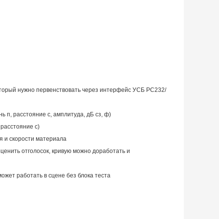
который нужно первенствовать через интерфейс УСБ РС232/
 п, расстояние с, амплитуда, дБ сз, ф)
 расстояние с)
ая и скорости материала
оценить отголосок, кривую можно доработать и
ожет работать в сцене без блока теста