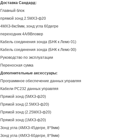
Доставка Сандард:
Главный блок
прямой зонд 2.5МХЗ-ф20
4МХЗ-8кс9мм, зонд угла 60дегре
переходник 4А/9Вповер
Кабель соединения зонда (БНК к Лемо 01)
Кабель соединения зонда (БНК к Лемо 00)
Руководство по эксплуатации
Переносная сумка
Дополнительные аксессуары:
Программное обеспечение данных управляя
Кабели РС232 данных управляя
Прямой зонд (5МХЗ-ф20)
Прямой зонд (2.5МХЗ-ф20)
Прямой зонд (2.25МХЗ-ф20)
Прямой зонд (1МХЗ-ф20)
Зонд угла (4МХЗ-45дегре, 8*9мм)
Зонд угла (4МХЗ-60дегре, 8*9мм)