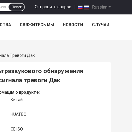
Отправить запрос
|
Russian
Поиск
ЕСТВА
СВЯЖИТЕСЬ МЫ
НОВОСТИ
СЛУЧАИ
нала Тревоги Дак
ьтразвукового обнаружения
сигнала тревоги Дак
мация о продукте:
Китай
HUATEC
CE ISO