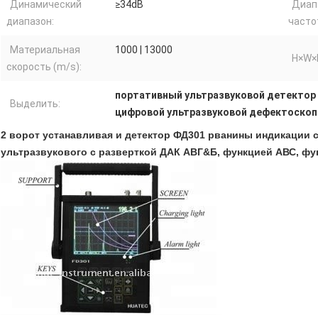
Динамический
≥34dB
Диап
диапазон:
часто
Материальная
1000 | 13000
H×W×
скорость (m/s):
портативный ультразвуковой детектор
Выделить:
цифровой ультразвуковой дефектоскоп
2 ворот устанавливая и детектор ФД301 рванины индикации 
ультразвукового с разверткой ДАК АВГ&Б, функцией АВС, фу