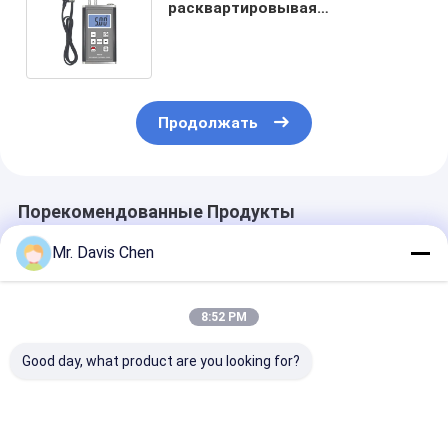
расквартировывая
ультразвуковой метр ТГ-8818
толщины с большим экраном
ЛКД
Продолжать
Порекомендованные Продукты
Mr. Davis Chen
8:52 PM
Good day, what product are you looking for?
Промышленный
Блоки жесткости
7 шагов
NDT 6 шагов
Бринелла HBW
Стандартный
калибровки
Стандартные
калибровки