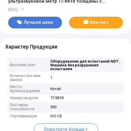
ультразвуковой метр ТГ-8818 толщины с
большим экраном ЛКД
MOQ：1
Лучшая цена
Контакт
Характер Продукции
,
Оборудование для испытаний NDT
Высокий свет
Машина без разрушения
испытания
Количество мин
1
заказа
Место
Китай
происхождения
Номер модели
ТГ-8818
Поставка
500
способности
Сертификация
ISO CE
Осмотрите больше