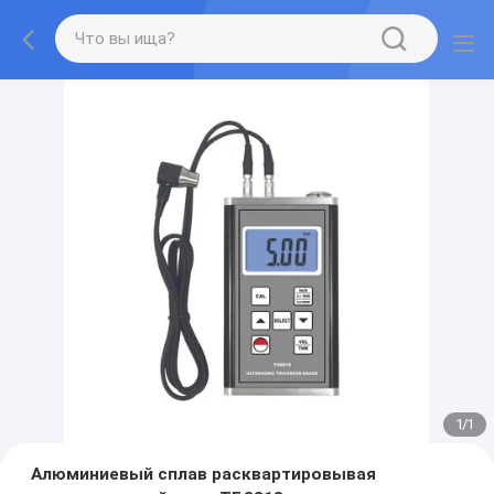
1
/
1
Алюминиевый сплав расквартировывая