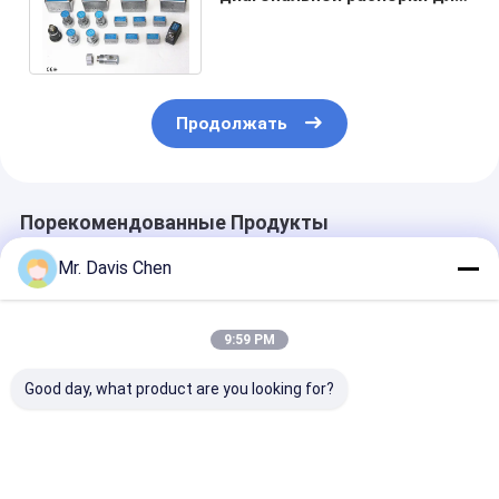
сваривая осмотра с 2MHz
4MHz 8 x 9 mm
Продолжать
Порекомендованные Продукты
Mr. Davis Chen
9:59 PM
Good day, what product are you looking for?
Through Coating
Двухэлементные
OLED цветны
Ultrasonic
преобразователи
экран
Thickness Gauge
ультразвукового
Ультразвуков
Automatic Self
толщиномера
толщины