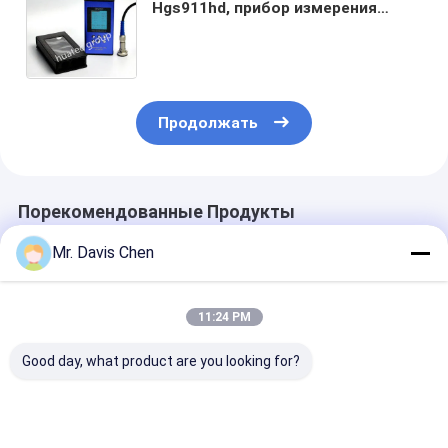
Hgs911hd, прибор измерения
вибрации балансера анализатора
вибрации спектра Fft
Продолжать
Порекомендованные Продукты
Mr. Davis Chen
11:24 PM
Good day, what product are you looking for?
10Hz~1kHz
Многофункциональный
Цифровой
карманные
вибрационный
вибрационны
вибрационные
детектор с
калибратор 