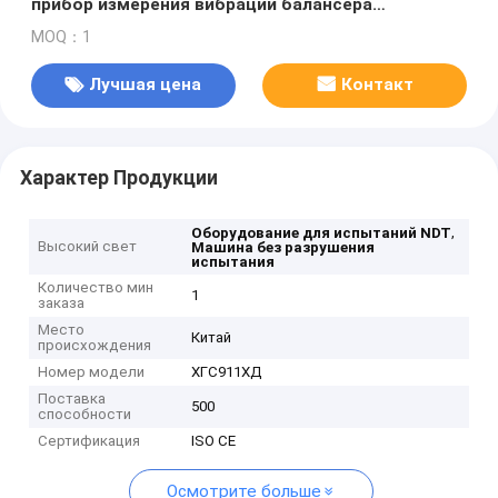
прибор измерения вибрации балансера
анализатора вибрации спектра Fft
MOQ：1
Лучшая цена
Контакт
Характер Продукции
,
Оборудование для испытаний NDT
Высокий свет
Машина без разрушения
испытания
Количество мин
1
заказа
Место
Китай
происхождения
Номер модели
ХГС911ХД
Поставка
500
способности
Сертификация
ISO CE
Осмотрите больше