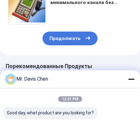
минимального канала без
разрушения измерителя
вибраций 2 оборудования для
испытаний портативный
Продолжать
Порекомендованные Продукты
Mr. Davis Chen
12:31 PM
Good day, what product are you looking for?
10Hz~1kHz
Многофункциональный
Цифровой
карманные
вибрационный
вибрационны
вибрационные
детектор с
калибратор 