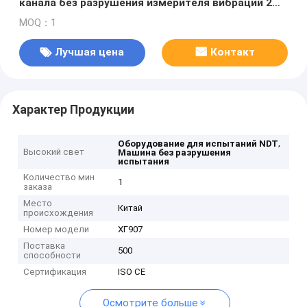
канала без разрушения измерителя вибраций 2
оборудования для испытаний портативный
MOQ：1
Лучшая цена
Контакт
Характер Продукции
,
Оборудование для испытаний NDT
Высокий свет
Машина без разрушения
испытания
Количество мин
1
заказа
Место
Китай
происхождения
Номер модели
ХГ907
Поставка
500
способности
Сертификация
ISO CE
Осмотрите больше